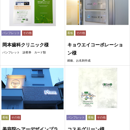
パンフレット
その他
看板
その他
岡本歯科クリニック様
キョウエイコーポレーショ
ン様
パンフレット 診察券 カード類
銘板、お名刺作成
看板
その他
パンフレット
看板
その他
美容院ヘアーデザインプラ
コスモグリーン様