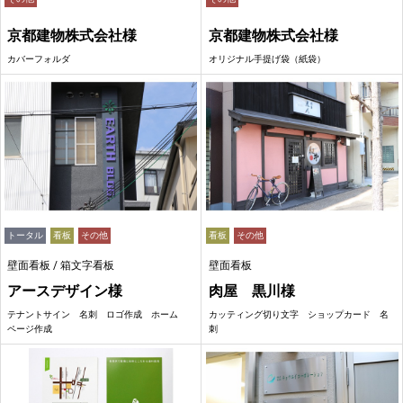
京都建物株式会社様
京都建物株式会社様
カバーフォルダ
オリジナル手提げ袋（紙袋）
トータル
看板
その他
看板
その他
壁面看板 / 箱文字看板
壁面看板
アースデザイン様
肉屋 黒川様
テナントサイン 名刺 ロゴ作成 ホーム
カッティング切り文字 ショップカード 名
ページ作成
刺