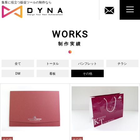
集客に役立つ販促ツールの制作なら
WORKS
制作実績
全て
トータル
パンフレット
チラシ
DM
看板
その他
その他
その他